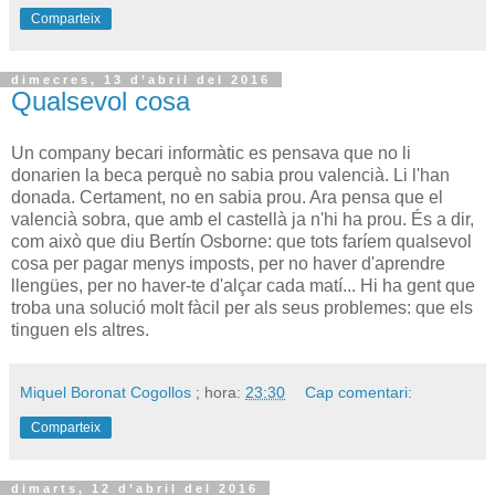
Comparteix
dimecres, 13 d’abril del 2016
Qualsevol cosa
Un company becari informàtic es pensava que no li
donarien la beca perquè no sabia prou valencià. Li l'han
donada. Certament, no en sabia prou. Ara pensa que el
valencià sobra, que amb el castellà ja n'hi ha prou. És a dir,
com això que diu Bertín Osborne: que tots faríem qualsevol
cosa per pagar menys imposts, per no haver d'aprendre
llengües, per no haver-te d'alçar cada matí... Hi ha gent que
troba una solució molt fàcil per als seus problemes: que els
tinguen els altres.
Miquel Boronat Cogollos
; hora:
23:30
Cap comentari:
Comparteix
dimarts, 12 d’abril del 2016