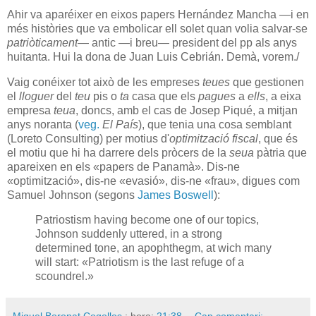
Ahir va aparéixer en eixos papers Hernández Mancha —i en
més històries que va embolicar ell solet quan volia salvar-se
patriòticament
— antic —i breu— president del
pp
als anys
huitanta. Hui la dona de Juan Luis Cebrián. Demà, vorem./
Vaig conéixer tot això de les empreses
teues
que gestionen
el
lloguer
del
teu
pis o
ta
casa que els
pagues
a
ells
, a eixa
empresa
teua
, doncs, amb el cas de Josep Piqué, a mitjan
anys noranta (
veg.
El País
), que tenia una cosa semblant
(Loreto Consulting) per motius d'
optimització fiscal
, que és
el motiu que hi ha darrere dels pròcers de la
seua
pàtria que
apareixen en els «papers de Panamà». Dis-ne
«optimització», dis-ne «evasió», dis-ne «frau», digues com
Samuel Johnson (segons
James Boswell
):
Patriostism having become one of our topics,
Johnson suddenly uttered, in a strong
determined tone, an apophthegm, at wich many
will start: «Patriotism is the last refuge of a
scoundrel.»