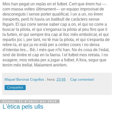
Mos han pegat un repàs en el futbet. Cert que érem hui —
com massa voltes últimament— un equipo improvisat de
desconeguts i sense porter qualificat. I un a un, no érem
inexperts, però hi havia un batibull de caràcters sense
lligam. El qui corre sense saber cap a on, el qui no corre a
buscar la pilota, el qui s'enganxa la pilota al peu fins que li
la furten, el qui sempre tira cap al lloc més embolicat, el qui
repartix joc i, per tant, no té mai la pilota, el qui s'espanta de
rebre-la, el qui ja no està per a certes coses i no deixa
d'intentar-les... Bé, i més que n'hi han. No és cosa de l'edat,
sinó de tindre el cap en la faena. I el futbet mos retrata. I no
exagere, mos retrata per a jugar a futbet. A fora, segur que
tenim més trellat. Malament aniríem.
Miquel Boronat Cogollos
; hora:
23:55
Cap comentari:
Comparteix
dijous, 21 d’abril del 2016
L'ètica pels ulls