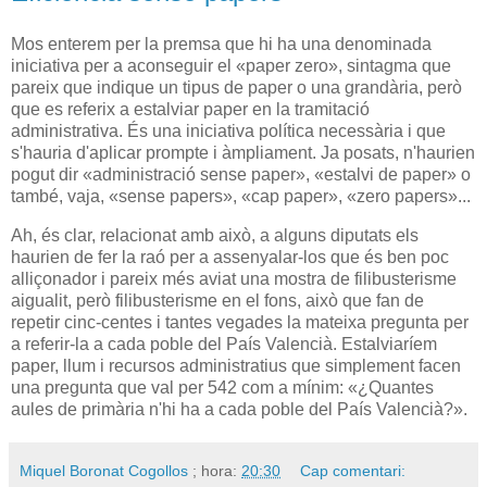
Mos enterem per la premsa que hi ha una denominada
iniciativa per a aconseguir el «paper zero», sintagma que
pareix que indique un tipus de paper o una grandària, però
que es referix a estalviar paper en la tramitació
administrativa. És una iniciativa política necessària i que
s'hauria d'aplicar prompte i àmpliament. Ja posats, n'haurien
pogut dir «administració sense paper», «estalvi de paper» o
també, vaja, «sense papers», «cap paper», «zero papers»...
Ah, és clar, relacionat amb això, a alguns diputats els
haurien de fer la raó per a assenyalar-los que és ben poc
alliçonador i pareix més aviat una mostra de filibusterisme
aigualit, però filibusterisme en el fons, això que fan de
repetir cinc-centes i tantes vegades la mateixa pregunta per
a referir-la a cada poble del País Valencià. Estalviaríem
paper, llum i recursos administratius que simplement facen
una pregunta que val per 542 com a mínim: «¿Quantes
aules de primària n'hi ha a cada poble del País Valencià?».
Miquel Boronat Cogollos
; hora:
20:30
Cap comentari: