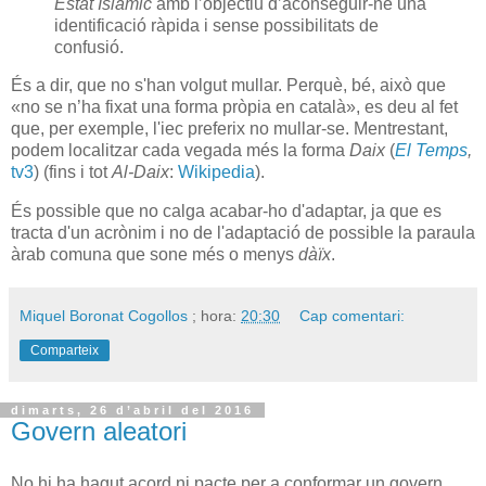
Estat Islàmic
amb l’objectiu d’aconseguir-ne una
identificació ràpida i sense possibilitats de
confusió.
És a dir, que no s'han volgut mullar. Perquè, bé, això que
«no se n’ha fixat una forma pròpia en català», es deu al fet
que, per exemple, l'
iec
preferix no mullar-se. Mentrestant,
podem localitzar cada vegada més la forma
Daix
(
El Temps
,
tv3
) (fins i tot
Al-Daix
:
Wikipedia
).
És possible que no calga acabar-ho d'adaptar, ja que es
tracta d'un acrònim i no de l'adaptació de possible la paraula
àrab comuna que sone més o menys
dàïx
.
Miquel Boronat Cogollos
; hora:
20:30
Cap comentari:
Comparteix
dimarts, 26 d’abril del 2016
Govern aleatori
No hi ha hagut acord ni pacte per a conformar un govern