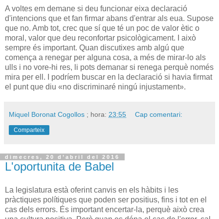
A voltes em demane si deu funcionar eixa declaració
d'intencions que et fan firmar abans d'entrar als
eua
. Supose
que no. Amb tot, crec que sí que té un poc de valor ètic o
moral, valor que deu reconfortar psicològicament. I això
sempre és important. Quan discutixes amb algú que
comença a renegar per alguna cosa, a més de mirar-lo als
ulls i no vore-hi res, li pots demanar si renega perquè només
mira per ell. I podríem buscar en la declaració si havia firmat
el punt que diu «no discriminaré ningú injustament».
Miquel Boronat Cogollos
; hora:
23:55
Cap comentari:
Comparteix
dimecres, 20 d’abril del 2016
L'oportunita de Babel
La legislatura està oferint canvis en els hàbits i les
pràctiques polítiques que poden ser positius, fins i tot en el
cas dels errors. És important encertar-la, perquè això crea