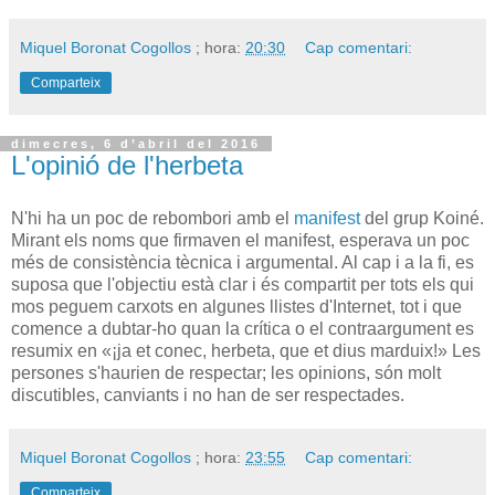
Miquel Boronat Cogollos
; hora:
20:30
Cap comentari:
Comparteix
dimecres, 6 d’abril del 2016
L'opinió de l'herbeta
N'hi ha un poc de rebombori amb el
manifest
del grup Koiné.
Mirant els noms que firmaven el manifest, esperava un poc
més de consistència tècnica i argumental. Al cap i a la fi, es
suposa que l'objectiu està clar i és compartit per tots els qui
mos peguem carxots en algunes llistes d'Internet, tot i que
comence a dubtar-ho quan la crítica o el contraargument es
resumix en «¡ja et conec, herbeta, que et dius marduix!» Les
persones s'haurien de respectar; les opinions, són molt
discutibles, canviants i no han de ser respectades.
Miquel Boronat Cogollos
; hora:
23:55
Cap comentari:
Comparteix