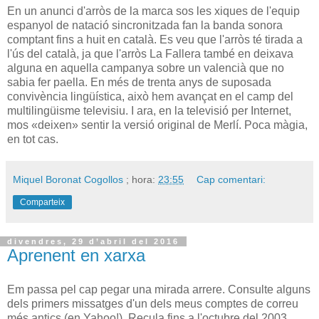
En un anunci d'arròs de la marca
sos
les xiques de l'equip
espanyol de natació sincronitzada fan la banda sonora
comptant fins a huit en català. Es veu que l'arròs té tirada a
l'ús del català, ja que l'arròs La Fallera també en deixava
alguna en aquella campanya sobre un valencià que no
sabia fer paella. En més de trenta anys de suposada
convivència lingüística, això hem avançat en el camp del
multilingüisme televisiu. I ara, en la televisió per Internet,
mos «deixen» sentir la versió original de Merlí. Poca màgia,
en tot cas.
Miquel Boronat Cogollos
; hora:
23:55
Cap comentari:
Comparteix
divendres, 29 d’abril del 2016
Aprenent en xarxa
Em passa pel cap pegar una mirada arrere. Consulte alguns
dels primers missatges d'un dels meus comptes de correu
més antics (en Yahoo!). Recula fins a l'octubre del 2003.