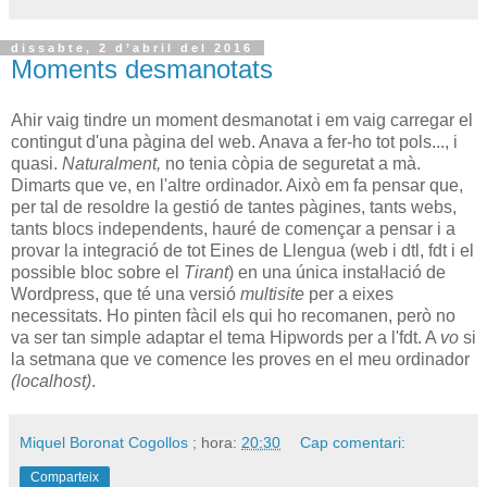
dissabte, 2 d’abril del 2016
Moments desmanotats
Ahir vaig tindre un moment desmanotat i em vaig carregar el
contingut d'una pàgina del web. Anava a fer-ho tot pols..., i
quasi.
Naturalment,
no tenia còpia de seguretat a mà.
Dimarts que ve, en l'altre ordinador. Això em fa pensar que,
per tal de resoldre la gestió de tantes pàgines, tants webs,
tants blocs independents, hauré de començar a pensar i a
provar la integració de tot Eines de Llengua (web i
dtl
,
fdt
i el
possible bloc sobre el
Tirant
) en una única instaŀlació de
Wordpress, que té una versió
multisite
per a eixes
necessitats. Ho pinten fàcil els qui ho recomanen, però no
va ser tan simple adaptar el tema Hipwords per a l'
fdt
. A
vo
si
la setmana que ve comence les proves en el meu ordinador
(localhost)
.
Miquel Boronat Cogollos
; hora:
20:30
Cap comentari:
Comparteix