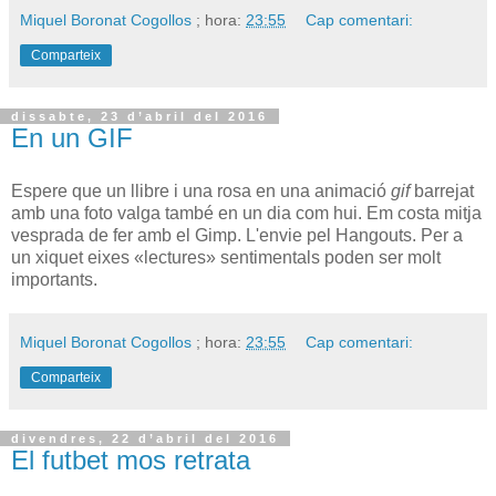
Miquel Boronat Cogollos
; hora:
23:55
Cap comentari:
Comparteix
dissabte, 23 d’abril del 2016
En un GIF
Espere que un llibre i una rosa en una animació
gif
barrejat
amb una foto valga també en un dia com hui. Em costa mitja
vesprada de fer amb el Gimp. L'envie pel Hangouts. Per a
un xiquet eixes «lectures» sentimentals poden ser molt
importants.
Miquel Boronat Cogollos
; hora:
23:55
Cap comentari:
Comparteix
divendres, 22 d’abril del 2016
El futbet mos retrata