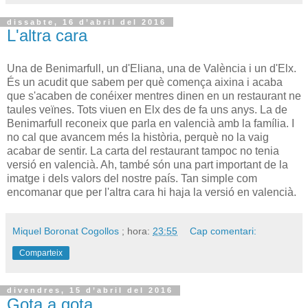
dissabte, 16 d’abril del 2016
L'altra cara
Una de Benimarfull, un d'Eliana, una de València i un d'Elx.
És un acudit que sabem per què comença aixina i acaba
que s'acaben de conéixer mentres dinen en un restaurant ne
taules veïnes. Tots viuen en Elx des de fa uns anys. La de
Benimarfull reconeix que parla en valencià amb la família. I
no cal que avancem més la història, perquè no la vaig
acabar de sentir. La carta del restaurant tampoc no tenia
versió en valencià. Ah, també són una part important de la
imatge i dels valors del nostre país. Tan simple com
encomanar que per l'altra cara hi haja la versió en valencià.
Miquel Boronat Cogollos
; hora:
23:55
Cap comentari:
Comparteix
divendres, 15 d’abril del 2016
Gota a gota