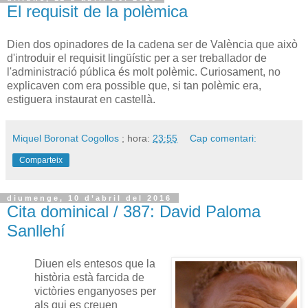
El requisit de la polèmica
Dien dos opinadores de la cadena
ser
de València que això
d'introduir el requisit lingüístic per a ser treballador de
l'administració pública és molt polèmic. Curiosament, no
explicaven com era possible que, si tan polèmic era,
estiguera instaurat en castellà.
Miquel Boronat Cogollos
; hora:
23:55
Cap comentari:
Comparteix
diumenge, 10 d’abril del 2016
Cita dominical / 387: David Paloma
Sanllehí
Diuen els entesos que la
història està farcida de
victòries enganyoses per
als qui es creuen