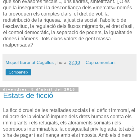
que són evasores fiscals..., uns lladres, sintetitzant. ¿O és
que la inseguretat i la desconfiança dels «mercats» només
la provoquen els comptes clars, el dret de vot, la
redistribució de la riquesa, la justícia social, l'abolició de
l'esclavitud, la regulació dels fluxos migratoris, el dret d'asil,
el control democràtic, la separació de poders, la igualtat de
dones i hòmens i tots eixos valors de gent massa
malpensada?
Miquel Boronat Cogollos
; hora:
22:10
Cap comentari:
Comparteix
divendres, 8 d’abril del 2016
Estats de ficció
La ficció cruel de les retallades socials i el dèficit immoral, el
milacre de la violació impune dels drets humans contra els
immigrants i els refugiats, els aforaments somiats i els
sobresous interminables, la desigualtat privilegiada, tot això
s'ha de pagar i es finança amb els imposts. Amb els diners