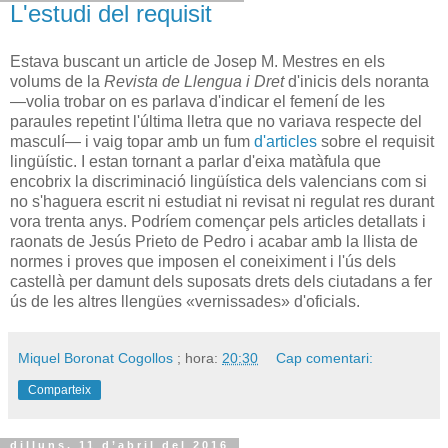
L'estudi del requisit
Estava buscant un article de Josep M. Mestres en els
volums de la
Revista de Llengua i Dret
d'inicis dels noranta
—volia trobar on es parlava d'indicar el femení de les
paraules repetint l'última lletra que no variava respecte del
masculí— i vaig topar amb un fum
d'articles
sobre el requisit
lingüístic. I estan tornant a parlar d'eixa matàfula que
encobrix la discriminació lingüística dels valencians com si
no s'haguera escrit ni estudiat ni revisat ni regulat res durant
vora trenta anys. Podríem començar pels articles detallats i
raonats de Jesús Prieto de Pedro i acabar amb la llista de
normes i proves que imposen el coneiximent i l'ús dels
castellà per damunt dels suposats drets dels ciutadans a fer
ús de les altres llengües «vernissades» d'oficials.
Miquel Boronat Cogollos
; hora:
20:30
Cap comentari:
Comparteix
dilluns, 11 d’abril del 2016