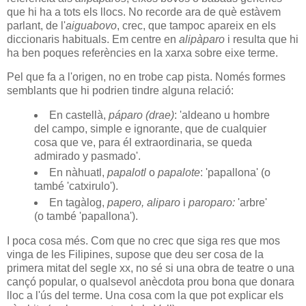
que hi ha a tots els llocs. No recorde ara de què estàvem
parlant, de l'
aiguabovo
, crec, que tampoc apareix en els
diccionaris habituals. Em centre en
alipàparo
i resulta que hi
ha ben poques referències en la xarxa sobre eixe terme.
Pel que fa a l'origen, no en trobe cap pista. Només formes
semblants que hi podrien tindre alguna relació:
En castellà,
páparo
(drae)
: 'aldeano u hombre
del campo, simple e ignorante, que de cualquier
cosa que ve, para él extraordinaria, se queda
admirado y pasmado'.
En nàhuatl,
papalotl
o
papalote
: 'papallona' (o
també 'catxirulo').
En tagàlog,
papero, aliparo
i
paroparo:
'arbre'
(o també 'papallona').
I poca cosa més. Com que no crec que siga res que mos
vinga de les Filipines, supose que deu ser cosa de la
primera mitat del segle
xx
, no sé si una obra de teatre o una
cançó popular, o qualsevol anècdota prou bona que donara
lloc a l'ús del terme. Una cosa com la que pot explicar els