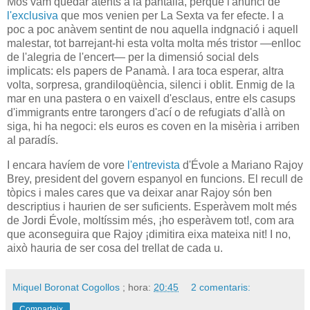
Mos vam quedar atents a la pantalla, perquè l'anunci de
l'exclusiva
que mos venien per La Sexta va fer efecte. I a
poc a poc anàvem sentint de nou aquella indgnació i aquell
malestar, tot barrejant-hi esta volta molta més tristor —enlloc
de l'alegria de l'encert— per la dimensió social dels
implicats: els papers de Panamà. I ara toca esperar, altra
volta, sorpresa, grandiloqüència, silenci i oblit. Enmig de la
mar en una pastera o en vaixell d'esclaus, entre els casups
d'immigrants entre tarongers d'ací o de refugiats d'allà on
siga, hi ha negoci: els euros es coven en la misèria i arriben
al paradís.
I encara havíem de vore
l'entrevista
d'Évole a Mariano Rajoy
Brey, president del govern espanyol en funcions. El recull de
tòpics i males cares que va deixar anar Rajoy són ben
descriptius i haurien de ser suficients. Esperàvem molt més
de Jordi Évole, moltíssim més, ¡ho esperàvem tot!, com ara
que aconseguira que Rajoy ¡dimitira eixa mateixa nit! I no,
això hauria de ser cosa del trellat de cada u.
Miquel Boronat Cogollos
; hora:
20:45
2 comentaris:
Comparteix