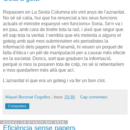
Repassen en La Sexta Columna els vint anys de l'
aznaritat
.
No sé sé calia, hui que ha renunciat a les seus funcions
actuals el ministre espanyol «en funcions» Soria. Se'n va i
en pau, amb cara de tindre tota la raó, i això que segur que
ell sap tota la veritat. I sembla que els molesta a alguns el
goteig amb què mos subministren els periodistes la
informació dels papers de Panamà, hi veuen un poquet de
falta d'ètica i un pèl de manipulació per a causar més efecte
en la societat. Doncs, sort que graduen la informació,
perquè si mos la posaren tota de colp, no sé si rebentaríem
o mos quedaríem més allà que ací.
L'
aznaritat
sí que era un goteig i va fer un bon clot.
Miquel Boronat Cogollos
; hora:
23:30
Cap comentari:
Comparteix
dijous, 14 d’abril del 2016
Eficiència sense papers