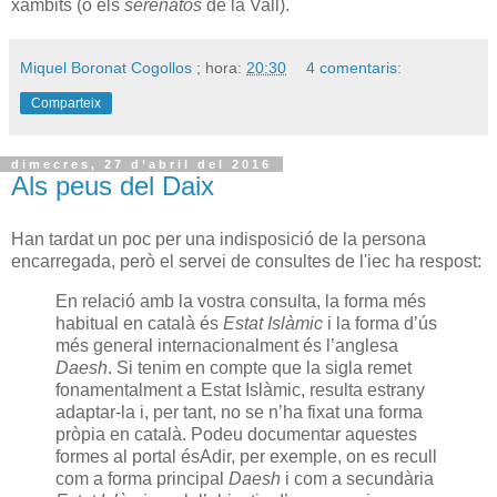
xàmbits (o els
serenatos
de la Vall).
Miquel Boronat Cogollos
; hora:
20:30
4 comentaris:
Comparteix
dimecres, 27 d’abril del 2016
Als peus del Daix
Han tardat un poc per una indisposició de la persona
encarregada, però el servei de consultes de l'
iec
ha respost:
En relació amb la vostra consulta, la forma més
habitual en català és
Estat Islàmic
i la forma d’ús
més general internacionalment és l’anglesa
Daesh
. Si tenim en compte que la sigla remet
fonamentalment a Estat Islàmic, resulta estrany
adaptar-la i, per tant, no se n’ha fixat una forma
pròpia en català. Podeu documentar aquestes
formes al portal ésAdir, per exemple, on es recull
com a forma principal
Daesh
i com a secundària