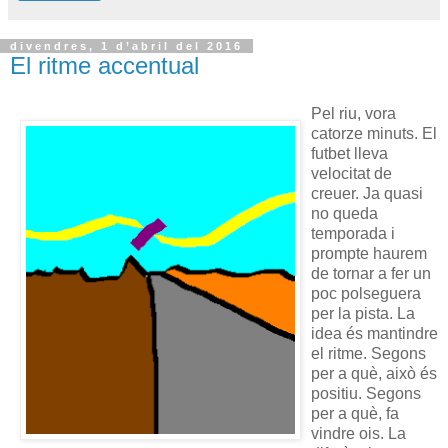
divendres, 1 d’abril del 2016
El ritme accentual
Pel riu, vora
catorze minuts. El
futbet lleva
velocitat de
creuer. Ja quasi
no queda
temporada i
prompte haurem
de tornar a fer un
poc polseguera
per la pista. La
idea és mantindre
el ritme. Segons
per a què, això és
positiu. Segons
per a què, fa
vindre ois. La