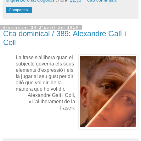
Miquel Boronat Cogollos
; hora:
21:38
Cap comentari:
Comparteix
diumenge, 24 d’abril del 2016
Cita dominical / 389: Alexandre Galí i
Coll
La frase s'allibera quan el
subjecte governa els seus
elements d'expressió i els
fa jugar al seu gust per dir
allò que vol dir, de la
manera que ho vol dir.
Alexandre Galí i Coll,
«L'alliberament de la
frase».