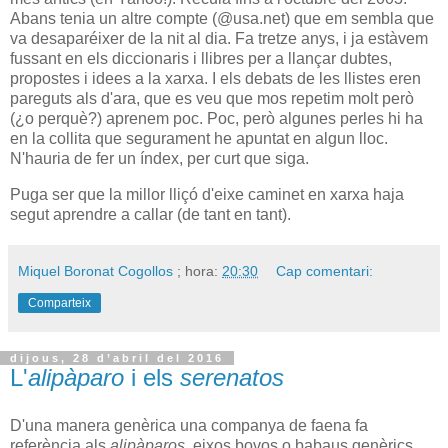
Abans tenia un altre compte (@usa.net) que em sembla que
va desaparéixer de la nit al dia. Fa tretze anys, i ja estàvem
fussant en els diccionaris i llibres per a llançar dubtes,
propostes i idees a la xarxa. I els debats de les llistes eren
pareguts als d'ara, que es veu que mos repetim molt però
(¿o perquè?) aprenem poc. Poc, però algunes perles hi ha
en la collita que segurament he apuntat en algun lloc.
N'hauria de fer un índex, per curt que siga.
Puga ser que la millor lliçó d'eixe caminet en xarxa haja
segut aprendre a callar (de tant en tant).
Miquel Boronat Cogollos
; hora:
20:30
Cap comentari:
Comparteix
dijous, 28 d’abril del 2016
L'
alipàparo
i els
serenatos
D'una manera genèrica una companya de faena fa
referència als
alipàparos
, eixos bovos o babaus genèrics