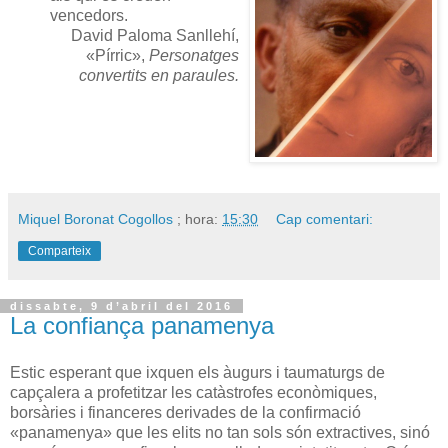
vencedors.
David Paloma Sanllehí,
«Pírric»,
Personatges
convertits en paraules.
Miquel Boronat Cogollos
; hora:
15:30
Cap comentari:
Comparteix
dissabte, 9 d’abril del 2016
La confiança panamenya
Estic esperant que ixquen els àugurs i taumaturgs de
capçalera a profetitzar les catàstrofes econòmiques,
borsàries i financeres derivades de la confirmació
«panamenya» que les elits no tan sols són extractives, sinó