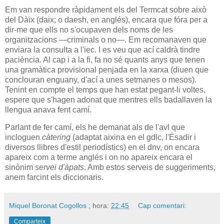
Em van respondre ràpidament els del Termcat sobre això
del Dàïx (
daix
; o
daesh
, en anglés), encara que fóra per a
dir-me que ells no s'ocupaven dels noms de les
organitzacions —criminals o no—. Em recomanaven que
enviara la consulta a l'
iec
. I es veu que ací caldrà tindre
paciència. Al cap i a la fi, fa no sé quants anys que tenen
una gramàtica provisional penjada en la xarxa (diuen que
conclouran enguany, d'ací a unes setmanes o mesos).
Tenint en compte el temps que han estat pegant-li voltes,
espere que s'hagen adonat que mentres ells badallaven la
llengua anava fent camí.
Parlant de fer camí, els he demanat als de l'
avl
que
incloguen
càtering
(adaptat aixina en el
gdlc
, l'Ésadir i
diversos llibres d'estil periodístics) en el
dnv
, on encara
apareix com a terme anglés i on no apareix encara el
sinònim
servei d'àpats
. Amb estos serveis de suggeriments,
anem farcint els diccionaris.
Miquel Boronat Cogollos
; hora:
22:45
Cap comentari:
Comparteix