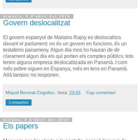
dimarts, 5 d’abril del 2016
Govern deslocalitzat
El govern espanyol de Mariano Rajoy es deslocalitza
davant el parlament: no és un govern en funcions, és un
testaferro panameny. Algun dia mos ho hauran de dir
clarament algun dia els qui porten els comptes públics: tots
tenim alguna empresa deslocalitzada en Panamà. I com
més pobre sigues en Espanya, més en tens en Panamà.
Allà tampoc no responen.
Miquel Boronat Cogollos
; hora:
23:55
Cap comentari:
Comparteix
dilluns, 4 d’abril del 2016
Els papers