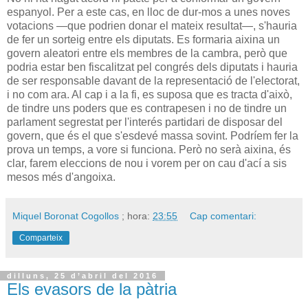
espanyol. Per a este cas, en lloc de dur-mos a unes noves
votacions —que podrien donar el mateix resultat—, s'hauria
de fer un sorteig entre els diputats. Es formaria aixina un
govern aleatori entre els membres de la cambra, però que
podria estar ben fiscalitzat pel congrés dels diputats i hauria
de ser responsable davant de la representació de l'electorat,
i no com ara. Al cap i a la fi, es suposa que es tracta d'això,
de tindre uns poders que es contrapesen i no de tindre un
parlament segrestat per l'interés partidari de disposar del
govern, que és el que s'esdevé massa sovint. Podríem fer la
prova un temps, a vore si funciona. Però no serà aixina, és
clar, farem eleccions de nou i vorem per on cau d'ací a sis
mesos més d'angoixa.
Miquel Boronat Cogollos
; hora:
23:55
Cap comentari:
Comparteix
dilluns, 25 d’abril del 2016
Els evasors de la pàtria