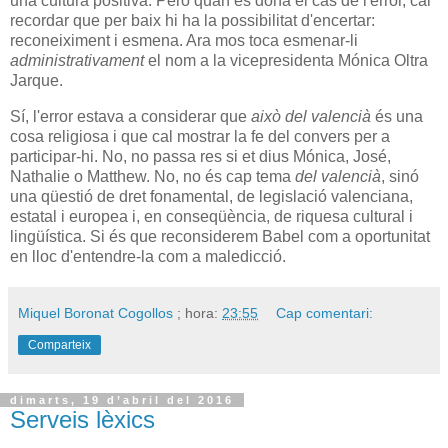
una cultura positiva. Però quan es dóna el cas de l'error, cal
recordar que per baix hi ha la possibilitat d'encertar:
reconeiximent i esmena. Ara mos toca esmenar-li
administrativament
el nom a la vicepresidenta Mónica Oltra
Jarque.
Sí, l'error estava a considerar que
això del valencià
és una
cosa religiosa i que cal mostrar la fe del convers per a
participar-hi. No, no passa res si et dius Mónica, José,
Nathalie o Matthew. No, no és cap tema
del valencià
, sinó
una qüestió de dret fonamental, de legislació valenciana,
estatal i europea i, en conseqüència, de riquesa cultural i
lingüística. Si és que reconsiderem Babel com a oportunitat
en lloc d'entendre-la com a maledicció.
Miquel Boronat Cogollos
; hora:
23:55
Cap comentari:
Comparteix
dimarts, 19 d’abril del 2016
Serveis lèxics