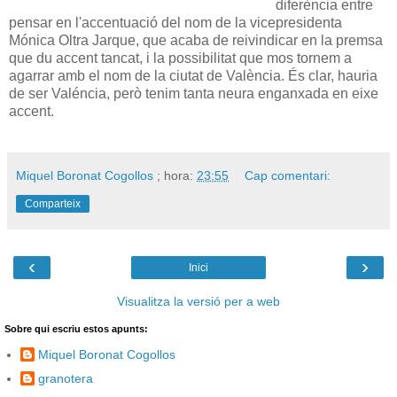
diferència entre
pensar en l'accentuació del nom de la vicepresidenta
Mónica Oltra Jarque, que acaba de reivindicar en la premsa
que du accent tancat, i la possibilitat que mos tornem a
agarrar amb el nom de la ciutat de València. És clar, hauria
de ser Valéncia, però tenim tanta neura enganxada en eixe
accent.
Miquel Boronat Cogollos
; hora:
23:55
Cap comentari:
Comparteix
‹
›
Inici
Visualitza la versió per a web
Sobre qui escriu estos apunts:
Miquel Boronat Cogollos
granotera