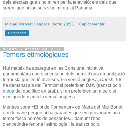
dels afectats que s'ho miren per la televisió; els dels que
suren, que ni tan sols s'ho miren, al Panamà.
Miquel Boronat Cogollos
; hora:
23:55
Cap comentari:
Comparteix
dijous, 7 d’abril del 2016
Temors etimològiques
Hui mateix ha aparegut en les Corts una iniciativa
parlamentària que esmenta un dels noms d'una organització
terrorista que en té diversos. En versió anglesa,
Daesh.
Els
he demanat als del Termcat si preferixen
Dàïx
(transcripció
meua
del que lligc en àrab), si en preferixen un altre o si
mos quedem amb la versió anglesa.
Mentres sona «El pi de Formentor» de Maria del Mar Bonet
em demane perquè hi ha paraules que em provoquen una
temor fosca només de pensar-les. I damunt t'has
d'entretindre fent-ne l'etimologia i la transcripció.