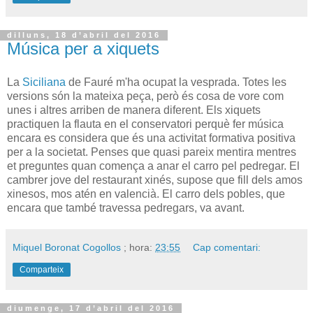
dilluns, 18 d’abril del 2016
Música per a xiquets
La
Siciliana
de Fauré m'ha ocupat la vesprada. Totes les
versions són la mateixa peça, però és cosa de vore com
unes i altres arriben de manera diferent. Els xiquets
practiquen la flauta en el conservatori perquè fer música
encara es considera que és una activitat formativa positiva
per a la societat. Penses que quasi pareix mentira mentres
et preguntes quan comença a anar el carro pel pedregar. El
cambrer jove del restaurant xinés, supose que fill dels amos
xinesos, mos atén en valencià. El carro dels pobles, que
encara que també travessa pedregars, va avant.
Miquel Boronat Cogollos
; hora:
23:55
Cap comentari:
Comparteix
diumenge, 17 d’abril del 2016